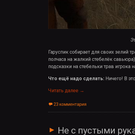
Э
Гаруспик собирает для своих зелий т
полчаса на жалкий стебелёк савьюра
подсказки на стебельки трав игрока н
Что ещё надо сделать:
Ничего! В эт
Читать далее
Отчёт о состоянии ново
→
23 комментария
Не с пустыми рук
►