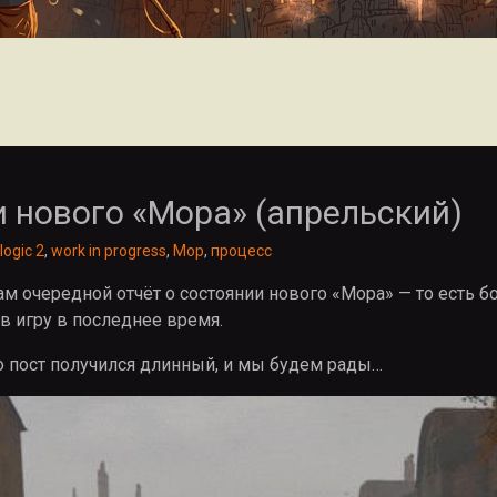
и нового «Мора» (апрельский)
logic 2
,
work in progress
,
Мор
,
процесс
м очередной отчёт о состоянии нового «Мора» — то есть 
в игру в последнее время.
о пост получился длинный, и мы будем рады…