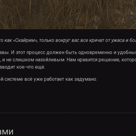
то как «Скайрим», только вокруг вас все кричат от ужаса и бо
равы. И этот процесс должен быть одновременно и удобным
), и не слишком назойливым. Нам нравится решение, кото
аводит кое-что ещё.
ой системе всё уже работает как задумано.
го «Мора» (апрельский)
ами