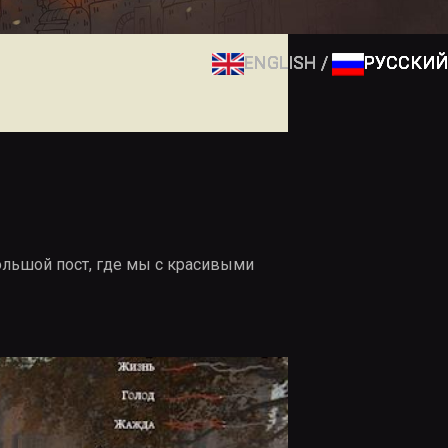
ENGLISH
ENGLISH
ENGLISH
ENGLISH
ENGLISH
РУССКИЙ
РУССКИЙ
РУССКИЙ
РУССКИЙ
РУССКИЙ
большой пост, где мы с красивыми